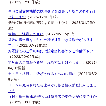
（2022/09/13作成）
住宅金融支援機構の抹消登記を紛失した場合の再発行も
代行します
（2025/12/05作成）
抵当権抹消登記に実印は必要ですか？
（2023/01/25作
成）
管轄にご注意ください
（2022/09/15作成）
複数の抵当権を１件の申請で抹消できる場合がありま
す。
（2022/09/21作成）
お電話でのご予約時には設定契約書等をご準備下さい
（2023/02/07作成）
非対面のご依頼を希望される方にも対応します。
(2021/
04/02更新）
土・日・祝日にご依頼される方へのお願い
（2021/05/2
8更新）
ローンを完済されたら速やかに抵当権抹消登記をしまし
ょう
（根）抵当権抹消登記には債務者の委任状が必要ですか
（2022/08/08作成）