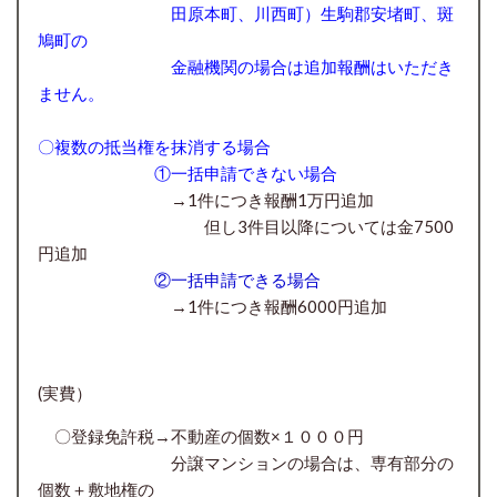
田原本町、川西町）生駒郡安堵町、斑
鳩町の
金融機関の場合は追加報酬はいただき
ません。
〇複数の抵当権を抹消する場合
①一括申請できない場合
→1件につき報酬1万円追加
但し3件目以降については金7500
円追加
②一括申請できる場合
→1件につき報酬6000円追加
(実費）
〇登録免許税→不動産の個数×１０００円
分譲マンションの場合は、専有部分の
個数＋敷地権の