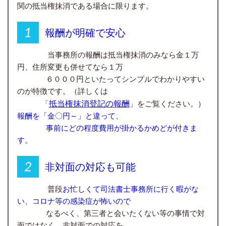
関の抵当権抹消である場合に限ります。
報酬が明確で安心
当事務所の報酬は
抵当権抹消
のみなら金１万
円、住所変更も併せてなら１
万
６０００円と
いたってシンプルでわかりやすい
のが特徴です。
（詳しくは
抵当権抹消登記の報酬
「
」をご覧ください。）
報酬を「金〇円～」と違って、
事前にどの程度費用が掛かるかめどが付きま
す
。
非対面の対応も可能
普段
お忙しくて司法書士事務所に行く暇がな
い、コロナ等の感染症が怖いので
なるべく、第三者と会いたくない等の事情で対
面ではなく、非対面での対応を