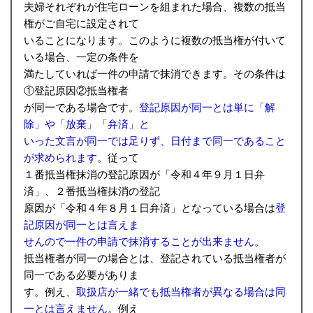
夫婦それぞれが住宅ローンを組まれた場合、複数の抵当
権がご自宅に設定されて
いることになります。このように複数の抵当権が付いて
いる場合、一定の条件を
満たしていれば一件の申請で抹消できます。その条件は
①登記原因②抵当権者
が同一である場合です。
登記原因が同一とは単に「解
除」や「放棄」「弁済」と
いった文言が同一では足りず、日付まで同一であること
が求められます。
従って
１番抵当権抹消の登記原因が「令和４年９月１日弁
済」、２番抵当権抹消の登記
原因が
「令和４年８月１日弁済」となっている場合は
登
記原因が同一とは言えま
せんので一件の申請で抹消することが出来ません。
抵当権者が同一の場合とは、登記されている抵当権者が
同一である必要がありま
す。例え、
取扱店が一緒でも抵当権者が異なる場合は同
一とは言えません
。例え