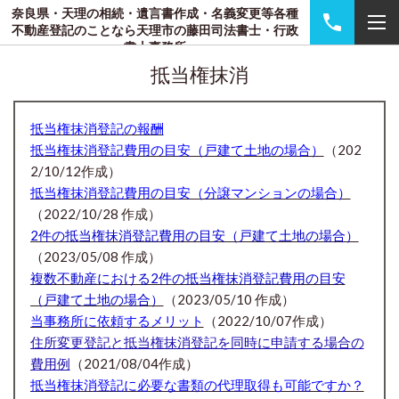
奈良県・天理の相続・遺言書作成・名義変更等各種
不動産登記のことなら天理市の藤田司法書士・行政
書士事務所
抵当権抹消
抵当権抹消登記の報酬
抵当権抹消登記費用の目安（戸建て土地の場合）
（202
2/10/12作成）
抵当権抹消登記費用の目安（分譲マンションの場合）
（2022/10/28 作成）
2件の抵当権抹消登記費用の目安（戸建て土地の場合）
（2023/05/08 作成）
複数不動産における2件の抵当権抹消登記費用の目安
（戸建て土地の場合）
（2023/05/10 作成）
当事務所に依頼するメリット
（2022/10/07作成）
住所変更登記と抵当権抹消登記を同時に申請する場合の
費用例
（2021/08/04作成）
抵当権抹消登記に必要な書類の代理取得も可能ですか？