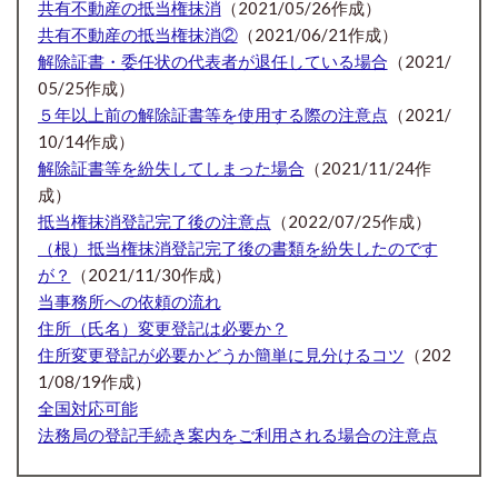
共有不動産の抵当権抹消
（2021/05/26作成）
共有不動産の抵当権抹消②
（2021/06/21作成）
解除証書・委任状の代表者が退任している場合
（2021/
05/25作成）
５年以上前の解除証書等を使用する際の注意点
（2021/
10/14作成）
解除証書等を紛失してしまった場合
（2021/11/24作
成）
抵当権抹消登記完了後の注意点
（2022/07/25作成）
（根）抵当権抹消登記完了後の書類を紛失したのです
が？
（2021/11/30作成）
当事務所への依頼の流れ
住所（氏名）変更登記は必要か？
住所変更登記が必要かどうか簡単に見分けるコツ
（202
1/08/19作成）
全国対応可能
法務局の登記手続き案内をご利用される場合の注意点