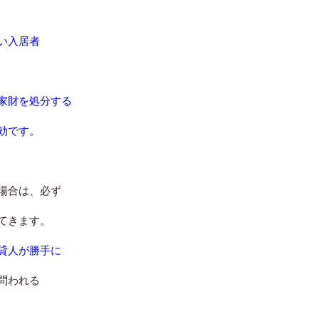
い入居者
家財を処分する
効です。
場合は、必ず
てきます。
貸人が勝手に
問われる