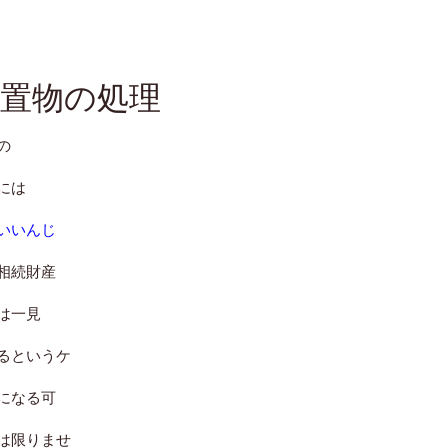
置物の処理
の
には
いいんじ
相続財産
は一見
るというケ
になる可
は限りませ