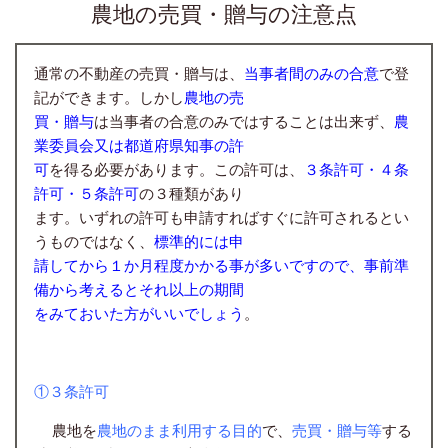
農地の売買・贈与の注意点
通常の不動産の売買・贈与は、
当事者間のみの
合意
で登
記ができます。しかし
農地の売
買・贈与
は当事者の合意のみではすることは出来ず、
農
業委
員会又は都道府県知事の許
可
を得る必要があります。この許可は、
３条許可・４条
許可・５条許可
の３種類があり
ます。いずれの許可も申請すればすぐに許可されるとい
うものではなく、
標準的には申
請してから
１か月程度かかる事が多いですので、事前準
備から
考えるとそれ以上の期間
をみておいた方がいいでしょう
。
①３条許可
農地を
農地のまま利用する目的
で、
売買・贈与等
する