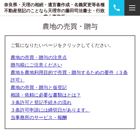
奈良県・天理の相続・遺言書作成・名義変更等各種
不動産登記のことなら天理市の藤田司法書士・行政
書士事務所
農地の売買・贈与
ご覧になりたいページをクリックしてください。
農地の売買・贈与の注意点
贈与税にご注意ください
農地を農地利用目的で売買・贈与するための要件（３条
許可）
農地の売買・贈与と仮登記
相談・依頼に必要な書類はとは？
３条許可と登記手続きの流れ
３条許可申請には締切日があります。
当事務所のサービス・報酬