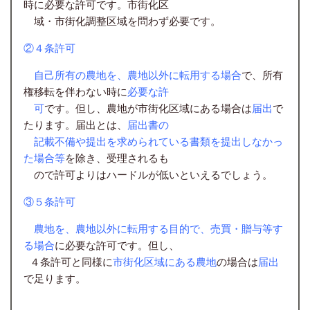
時に必要な許可です。市街化区
域・市街化調整区域を問わず必要です。
②４条許可
自己所有の農地を、農地以外に転用する場合
で、所有
権移転を伴わない時に
必要な許
可
です。但し、農地が市街化区域にある場合は
届出
で
たります。届出とは、
届出書の
記載不備や提出を
求められている書類を提出しなかっ
た場合等
を除き、受理されるも
ので許可よりはハードルが低いといえるでしょう。
③５条許可
農地を、農地以外に転用する目的で、売買・贈与等す
る場合
に必要な許可です。但し、
４条許可と同様に
市街化区域にある農地
の場合は
届出
で足ります。