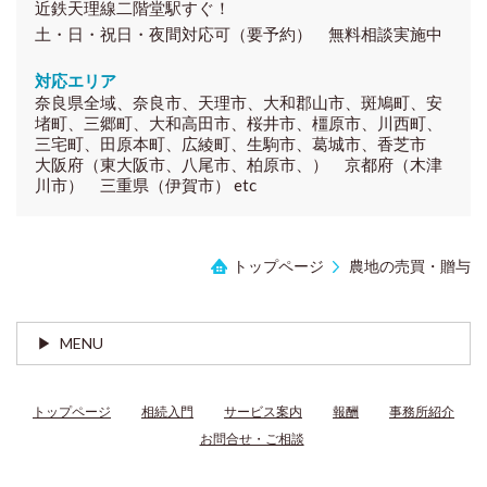
近鉄天理線二階堂駅すぐ！
土・日・祝日・夜間対応可（要予約） 無料相談実施中
対応エリア
奈良県全域、奈良市、天理市、大和郡山市、斑鳩町、安
堵町、三郷町、大和高田市、桜井市、橿原市、川西町、
三宅町、田原本町、広綾町、生駒市、葛城市、香芝市
大阪府（東大阪市、八尾市、柏原市、） 京都府（木津
川市） 三重県（伊賀市） etc
トップページ
農地の売買・贈与
MENU
トップページ
相続入門
サービス案内
報酬
事務所紹介
お問合せ・ご相談