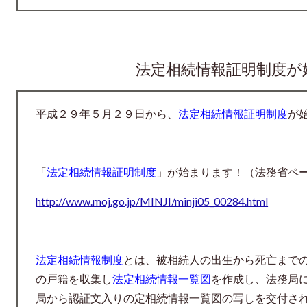
法定相続情報証明制度が
平成２９年５月２９日から、
法定相続情報証明制度
が
「
法定相続情報証明制度
」が始まります！（法務省ペ
http://www.moj.go.jp/MINJI/minji05_00284.html
法定相続情報制度
とは、被相続人の出生から死亡まで
の戸籍を収集し
法定相続情報一覧図
を作成し、
法務局
局から認証文入りの定相続情報一
覧図の写しを交付さ