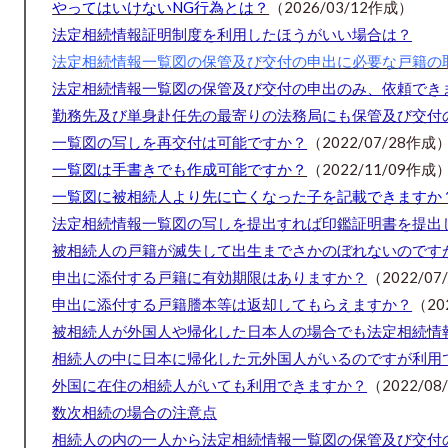
やってはいけないNG行為とは？
（2026/03/12作成）
法定相続情報証明制度を利用したほうがいい場合は？
法定相続情報一覧図の保管及び交付の申出に必要な戸籍の
法定相続情報一覧図の保管及び交付の申出のみ、依頼でき
勤務先及び単身赴任先の最寄りの法務局にも保管及び交付
一覧図の写しを再交付は可能ですか？
（2022/07/28作成
一覧図は手書きでも作成可能ですか？
（2022/11/09作成
一覧図に被相続人より先に亡くなった子を記載できますか
法定相続情報一覧図の写しを提出すれば印鑑証明書を提出
被相続人の戸籍が滅失して出生までさかのぼれないのです
申出に添付する戸籍に有効期限はありますか？
（2022/0
申出に添付する戸籍謄本等は返却してもらえますか？
（20
被相続人が外国人や帰化した日本人の場合でも法定相続情
相続人の中に日本に帰化した元外国人がいるのですが利用
外国に在住の相続人がいても利用できますか？
（2022/0
数次相続の場合の注意点
相続人の内の一人から法定相続情報一覧図の保管及び交付