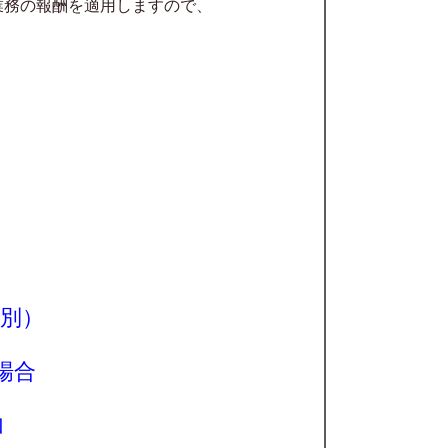
業務の報
酬を適用しますので、
別）
場合
加