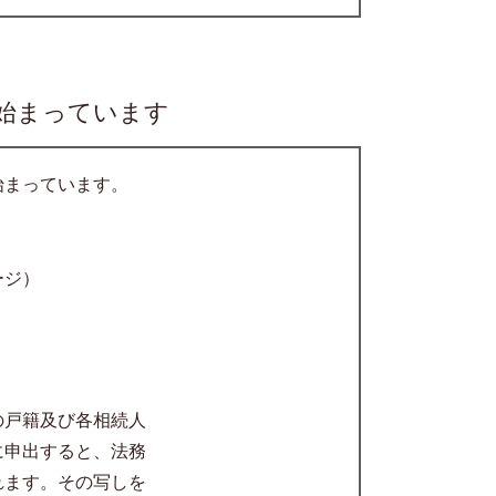
始まっています
始まっています。
ージ）
の戸籍
及び各相続人
に申出すると、法務
れます。その写しを