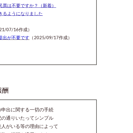
民票は不要ですか？（新着）
きるようになりました
21/07/16作成）
提出が不要です
（2025/09/17作成）
報酬
の申出
に関する一切の手続
記の通りいたってシンプル
続人がいる等の理由によって