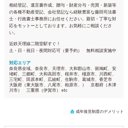
相続登記、遺言書作成、贈与・財産分与・売買・新築等
の各種
不動産登記、会社登記
なら経験豊富な藤田司法書
士・行政書士事務所にお任せください。親切・丁寧な対
応をモットーとしております。お気軽にご相談くださ
い。
近鉄天理線二階堂駅すぐ！
土・日・祝日・夜間対応可（要予約） 無料相談実施中
対応エリア
奈良県全域、奈良市、天理市、大和郡山市、斑鳩町、安
堵町、三郷町、大和高田市、桜井市、橿原市、川西町、
三宅町、田原本町、広綾町、生駒市、葛城市、香芝市
大阪府（東大阪市、八尾市、柏原市、） 京都府（木津
川市） 三重県（伊賀市） etc
成年後見制度のデメリット