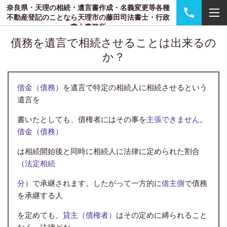
奈良県・天理の相続・遺言書作成・名義変更等各種
不動産登記のことなら天理市の藤田司法書士・行政
書士事務所
債務を遺言で相続させることは出来るの
か？
借金（債務）
を遺言で特定の相続人に相続させるという
遺言を
書いたとしても、債権者にはその事を
主張できません
。
借金（債務）
は相続開始後と同時に相続人に法律に定められた割合
（
法定相続
分
）で承継されます。したがって一方的に
借主側
で債務
を承継する人
を定めても、
貸主（債権者）
はその定めに縛られること
なく、法律どお