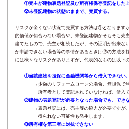
①売主が建物表題登記及び所有権保存登記をした
②未登記建物の状態のままで、売買する。
リスクが全くない状況で売買する方法は①となります
的価値が似合わない場合や、未登記建物がそもそも売
建てたもので、売主が相続したが、その証明が出来な
が申請できない場合等の事情があるときは②の方法を
には様々なリスクがありますが、代表的なものは以下
①当該建物を担保に金融機関等から借入できない
→少額のリフォームローンの場合、無担保で利用
所有者として登記されていなければ、借入でき
②建物の表題登記が必要となった場合でも、でき
→表題登記には、売主等の協力が必要ですが、表
得られない可能性も発生します。
③所有権を第三者に対抗できない