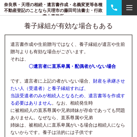
奈良県・天理の相続・遺言書作成・名義変更等各種
不動産登記のことなら天理市の藤田司法書士・行政
書士事務所
養子縁組が有効な場合もある
遺言書作成や生前贈与ではなく、養子縁組が遺言や生前
贈与よりも有効な場合がございます。
それは、
〇遺言者に直系卑属・配偶者がいない場合
です。遺言者に上記の者がいない場合、
財産を承継させ
たい人（受遺者）と養子縁組すれば、
当該受遺者のみが相続人となるため、遺言書等を作成す
る必要はありません
。なお、相続発生時
に被相続人の直系尊属や兄弟姉妹が存命であっても問題
ありません。なぜなら、直系尊属や兄弟
姉妹は、被相続人に直系卑属がいる場合は相続人になら
ないからです。養子は法的には子供です