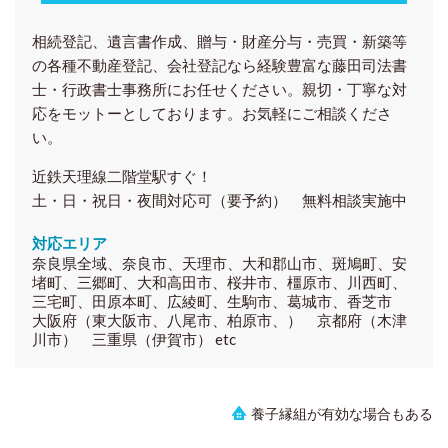
相続登記、遺言書作成、贈与・財産分与・売買・新築等
の各種
不動産登記、会社登記
なら経験豊富な藤田司法書
士・行政書士事務所にお任せください。親切・丁寧な対
応をモットーとしております。お気軽にご相談くださ
い。
近鉄天理線二階堂駅すぐ！
土・日・祝日・夜間対応可（要予約） 無料相談実施中
対応エリア
奈良県全域、奈良市、天理市、大和郡山市、斑鳩町、安
堵町、三郷町、大和高田市、桜井市、橿原市、川西町、
三宅町、田原本町、広綾町、生駒市、葛城市、香芝市
大阪府（東大阪市、八尾市、柏原市、） 京都府（木津
川市） 三重県（伊賀市） etc
養子縁組が有効な場合もある