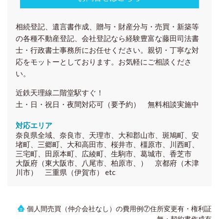
相続登記、遺言書作成、贈与・財産分与・売買・新築等
の各種
不動産登記、会社登記
なら経験豊富な藤田司法書
士・行政書士事務所にお任せください。親切・丁寧な対
応をモットーとしております。お気軽にご相談くださ
い。
近鉄天理線二階堂駅すぐ！
土・日・祝日・夜間対応可（要予約） 無料相談実施中
対応エリア
奈良県全域、奈良市、天理市、大和郡山市、斑鳩町、安
堵町、三郷町、大和高田市、桜井市、橿原市、川西町、
三宅町、田原本町、広綾町、生駒市、葛城市、香芝市
大阪府（東大阪市、八尾市、柏原市、） 京都府（木津
川市） 三重県（伊賀市） etc
個人間売買（仲介会社なし）の費用例⑦住所変更有・権利証
無・契約書作成有