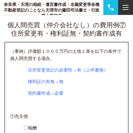
奈良県・天理の相続・遺言書作成・名義変更等各種
不動産登記のことなら天理市の藤田司法書士・行政
書士事務所
個人間売買（仲介会社なし）の費用例⑦
住所変更有・権利証無・契約書作成有
（事例）評価額１０００万円の土地１筆を以下の条件で
個人間売買する場合。
住所変更登記の必要性→有（上申書無）
権利証の有無→無
契約書作成→必要
①売主側
〇報酬