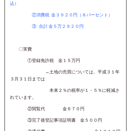
込）
②消費税 金３９２０円（８パーセント）
③ 合計 金５万２９２０円
〇実費
①登録免許税
金１５万円
→土地の売買については、平成３１年
３月３１日までは
本来２％の税率が１・５％に軽減さ
れています。
②閲覧代
金６７０円
③完了後登記事項証明書
金５００円