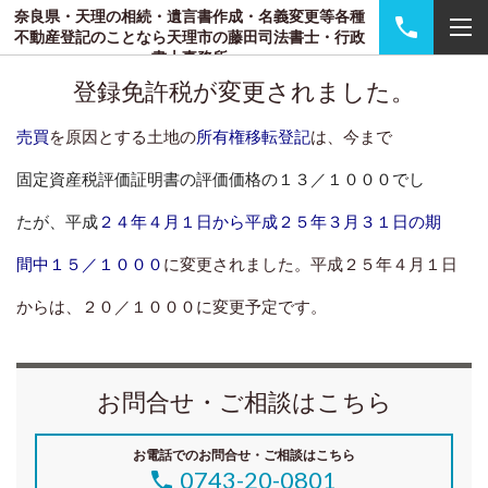
奈良県・天理の相続・遺言書作成・名義変更等各種
不動産登記のことなら天理市の藤田司法書士・行政
書士事務所
登録免許税が変更されました。
売買
を原因とする土地の
所有権移転登記
は、今まで
固定資産税評価証明書の評価価格の１３／１０００でし
たが、平成
２４年４月１日から平成２５年３月３１日の期
間中
１５
／１０００
に変更されました。平成２５年４月１日
からは、２０／１０００に変更予定です。
お問合せ・ご相談はこちら
お電話でのお問合せ・ご相談はこちら
0743-20-0801