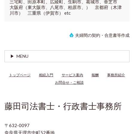
三宅町、田原本町、広綾町、生駒市、葛城市、香芝市
大阪府（東大阪市、八尾市、柏原市、） 京都府（木津
川市） 三重県（伊賀市） etc
夫婦間の契約・合意書等作成
MENU
トップページ
相続入門
サービス案内
報酬
事務所紹介
お問合せ・ご相談
藤田司法書士・行政書士事務所
〒632-0097
奈良県天理市中町52番地