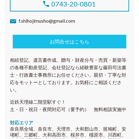
0743-20-0801
f.shihojimusho@gmail.com
お問合せはこちら
相続登記、遺言書作成、贈与・財産分与・売買・新築等
の各種
不動産登記、会社登記
なら経験豊富な藤田司法書
士・行政書士事務所にお任せください。親切・丁寧な対
応をモットーとしております。お気軽にご相談くださ
い。
近鉄天理線二階堂駅すぐ！
土・日・祝日・夜間対応可（要予約） 無料相談実施中
対応エリア
奈良県全域、奈良市、天理市、大和郡山市、斑鳩町、安
堵町、三郷町、大和高田市、桜井市、橿原市、川西町、