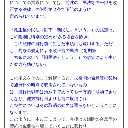
についての措置については、
前述の「民法等の一部を改
正する法律」の附則第２条で下記のように
定められています。
「
改正後の民法（以下「新民法」という。）の規定は、
この附則に特別の定めが ある場合を除き、
この法律の施行前に生じた事項にも適用する。ただ
し、同条の規定による改正前の民法 （附則第
六条において「旧民法」という。）の規定により生じ
た効力を妨げない」
この条文をそのまま解釈すると、
夫婦間の合意等の契約
で施行日の時点で取消されていないもの
は、施行日以降は婚姻中であっても一方的に取消できな
くなり、他方施行日よりも前に取消され
た契約についはその取消の効力は覆らないということに
なります
。
このように、本改正によって、今後は夫婦間の合意等の
契約は重要性を増していくことに変わり