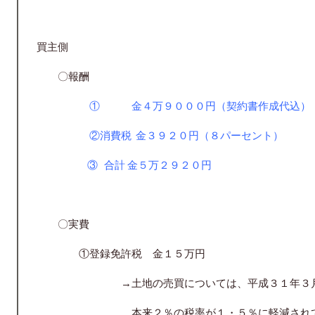
買主側
〇報酬
① 金４万９０００円（契約書作成代込）
②消費税 金３９２０円（８パーセント）
③ 合計 金５万２９２０円
〇実費
①登録免許税
金１５万円
→土地の売買については、平成３１年３月
本来２％の税率が１・５％に軽減されて