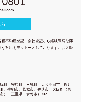
-0801
mail.com
ちら
各種
不動産登記、会社登記
なら経験豊富な藤
寧な対応をモットーとしております。お気軽
斑鳩町、安堵町、三郷町、大和高田市、桜井
綾町、生駒市、葛城市、香芝市 大阪府（東
） 三重県（伊賀市） etc