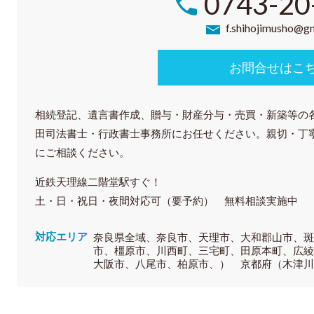
0743-20
f.shihojimusho@g
お問合せはこ
相続登記、遺言書作成、贈与・財産分与・売買・新築等の
田司法書士・行政書士事務所にお任せください。親切・丁
にご相談ください。
近鉄天理線二階堂駅すぐ！
土・日・祝日・夜間対応可（要予約） 無料相談実施中
対応エリア
奈良県全域、奈良市、天理市、大和郡山市、
市、橿原市、川西町、三宅町、田原本町、広
大阪市、八尾市、柏原市、） 京都府（木津川市