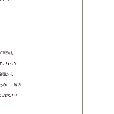
了書類を
。従って
額から
めに、遠方に
て請求させ