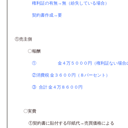
権利証の有無→無（紛失している場合）
契約書作成→要
①売主側
〇報酬
① 金４万５０００円（権利証ない場合の
②消費税 金３６００円（８パーセント）
③ 合計 金４万８６００円
〇実費
①契約書に貼付する印紙代→売買価格による