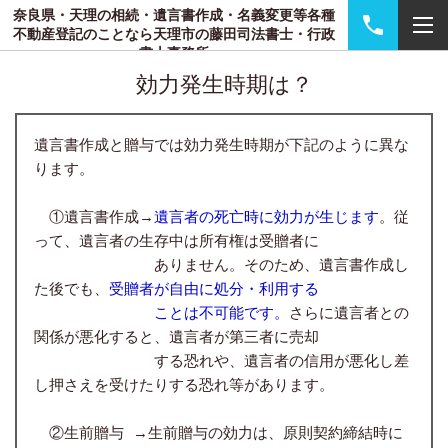
奈良県・天理の相続・遺言書作成・名義変更等各種
不動産登記のことなら天理市の藤田司法書士・行政
書士事務所
効力発生時期は？
遺言書作成と贈与では効力発生時期が下記のように異な
ります。
①遺言書作成→
遺言者の死亡時に効力が生じます
。従
って、遺言者の生存中は所有権は受贈者に
ありません。そのため、遺言書作成し
た後でも、
受贈者が自由に処分・利用する
ことは不可能です。
さらに遺言者との
関係が悪化すると、遺言者が第三者に売却
する恐れや、遺言者の信用が悪化し差
し押さえを受けたりする恐れ等があります。
②生前贈与 →生前贈与の効力は、原則契約締結時に