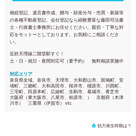
相続登記、遺言書作成、贈与・財産分与・売買・新築等
の各種
不動産登記、会社登記
なら経験豊富な藤田司法書
士・行政書士事務所にお任せください。親切・丁寧な対
応をモットーとしております。お気軽にご相談くださ
い。
近鉄天理線二階堂駅すぐ！
土・日・祝日・夜間対応可（要予約） 無料相談実施中
対応エリア
奈良県全域、奈良市、天理市、大和郡山市、斑鳩町、安
堵町、三郷町、大和高田市、桜井市、橿原市、川西町、
三宅町、田原本町、広綾町、生駒市、葛城市、香芝市
大阪府（東大阪市、八尾市、柏原市、） 京都府（木津
川市） 三重県（伊賀市） etc
効力発生時期は？