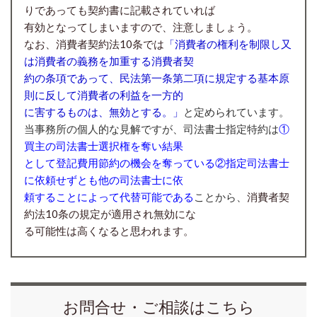
りであっても契約書に記載されていれば
有効となってしまいますので、注意しましょう。
なお、消費者契約法10条では
「
消費者の権利を制限し又
は消費者の義務を加重する消費者契
約の条項であって、民法第一条第二項に規定する基本原
則に反して消費者の利益を一方的
に害するものは、無効とする。」
と定められています。
当事務所の個人的な見解ですが、司法書士指定特約は
①
買主の司法書士選択権を奪い結果
として登記費用節約の機会を奪っている②指定司法書士
に依頼せずとも他の司法書士に依
頼することによって代替可能である
ことから、
消費者契
約法10条の規定が適用され無効にな
る可能性は高くなると思われます。
お問合せ・ご相談はこちら