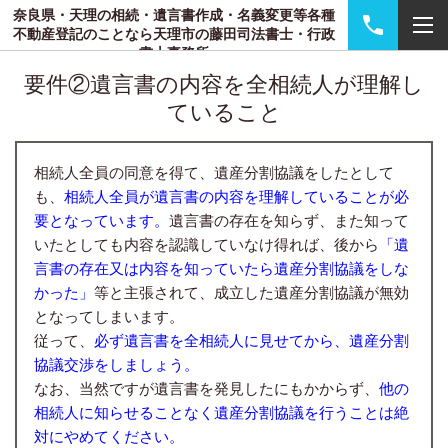
奈良県・天理の相続・遺言書作成・名義変更等各種
不動産登記のことなら天理市の藤田司法書士・行政
書士事務所
要件②遺言書の内容を全相続人が理解し
ていること
相続人全員の同意を得て、遺産分割協議をしたとして
も、
相続人全員が遺言書の内容を理解していることが必
要となっています。
遺言書の存在を知らず、また知って
いたとしても内容を認識していなけ得れば、後から
「遺
言書の存在又は内容を知っていたら遺産分割協議をしな
かった」
等と主張されて、成立した遺産分割協議が無効
となってしまいます。
従って、
必ず遺言書を全相続人に見せてから、遺産分割
協議交渉をしましょう。
なお、当然ですが遺言書を発見したにもかからず、
他の
相続人に知らせることなく遺産分割協議を行うことは絶
対にやめてください。