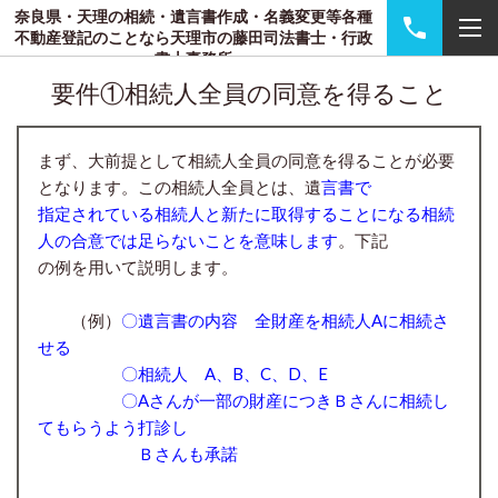
奈良県・天理の相続・遺言書作成・名義変更等各種
不動産登記のことなら天理市の藤田司法書士・行政
書士事務所
要件①相続人全員の同意を得ること
まず、大前提として相続人全員の同意を得ることが必要
となります。この相続人全員とは、遺
言書で
指定されている相続人と新たに取得することになる相続
人の合意では足らないことを意味します
。下記
の例を用いて説明します。
（例）
〇遺言書の内容 全財産を相続人Aに相続さ
せる
〇相続人 A、B、C、D、E
〇Aさんが一部の財産につきＢさんに相続し
てもらうよう打診し
Ｂさんも承諾