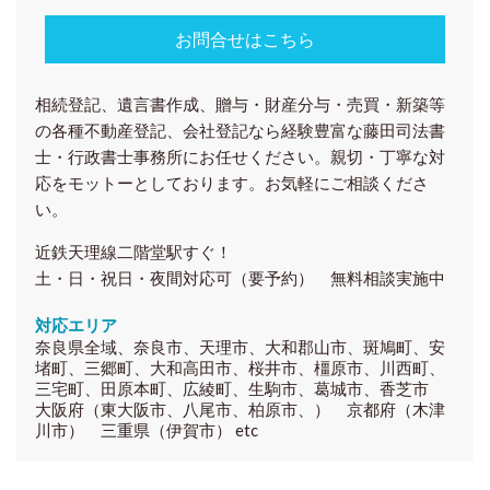
お問合せはこちら
相続登記、遺言書作成、贈与・財産分与・売買・新築等
の各種
不動産登記、会社登記
なら経験豊富な藤田司法書
士・行政書士事務所にお任せください。親切・丁寧な対
応をモットーとしております。お気軽にご相談くださ
い。
近鉄天理線二階堂駅すぐ！
土・日・祝日・夜間対応可（要予約） 無料相談実施中
対応エリア
奈良県全域、奈良市、天理市、大和郡山市、斑鳩町、安
堵町、三郷町、大和高田市、桜井市、橿原市、川西町、
三宅町、田原本町、広綾町、生駒市、葛城市、香芝市
大阪府（東大阪市、八尾市、柏原市、） 京都府（木津
川市） 三重県（伊賀市） etc