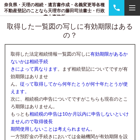
奈良県・天理の相続・遺言書作成・名義変更等各種
不動産登記のことなら天理市の藤田司法書士・行政
書士事務所
取得した一覧図の写しに有効期限はある
の？
取得した法定相続情報一覧図の写しに
有効期限があるか
ないかは相続手続
きによって異なります
。まず相続登記についてですが有
効期限はありませ
ん。
従って取得してから何年たとうが何十年たとうが使
えます。
次に、相続税の申告についてですがこちらも現在のとこ
ろ期限はありません。
もっとも
相続税の申告は10か月以内に申告しないといけ
ませんので取得後長
期間使用しないことは考えられません
。
一方預貯金の手続きにおいては金融機関が有効期限を設