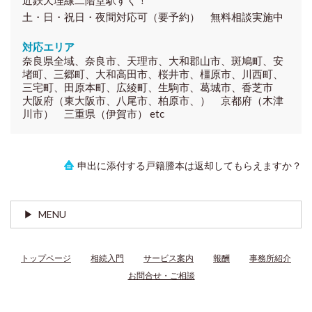
土・日・祝日・夜間対応可（要予約） 無料相談実施中
対応エリア
奈良県全域、奈良市、天理市、大和郡山市、斑鳩町、安
堵町、三郷町、大和高田市、桜井市、橿原市、川西町、
三宅町、田原本町、広綾町、生駒市、葛城市、香芝市
大阪府（東大阪市、八尾市、柏原市、） 京都府（木津
川市） 三重県（伊賀市） etc
申出に添付する戸籍謄本は返却してもらえますか？
MENU
トップページ
相続入門
サービス案内
報酬
事務所紹介
お問合せ・ご相談